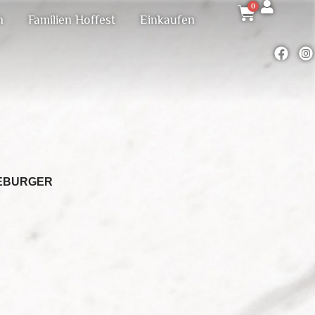
0
n
Familien Hoffest
Einkaufen
E
BURGER