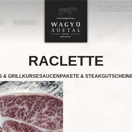
Veranstaltunge
op
Hofgenuss
RACLETTE
S & GRILLKURSE
SAUCEN
PAKETE & STEAK
GUTSCHEIN