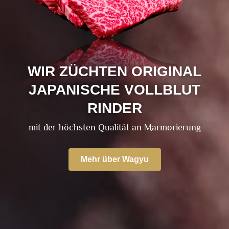
WIR ZÜCHTEN ORIGINAL
JAPANISCHE VOLLBLUT
RINDER
mit der höchsten Qualität an Marmorierung
Mehr über Wagyu