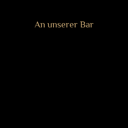
An unserer Bar
Große Weinauswahl
Frisch gezapftes Bier
Große Auswahl an Cocktails
Erlesene Weine
Whiskey, Gin und Rum
Tastings