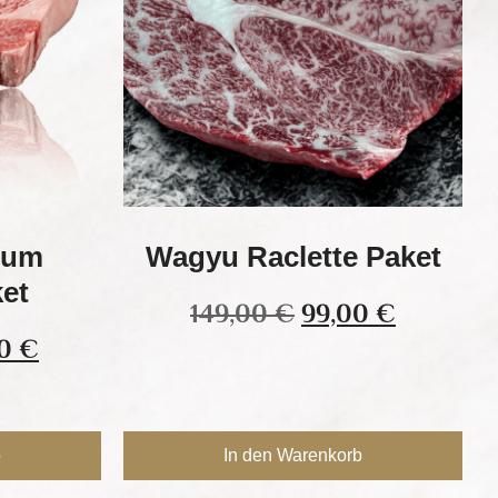
ium
Wagyu Raclette Paket
ket
149,00
€
99,00
€
00
€
b
In den Warenkorb