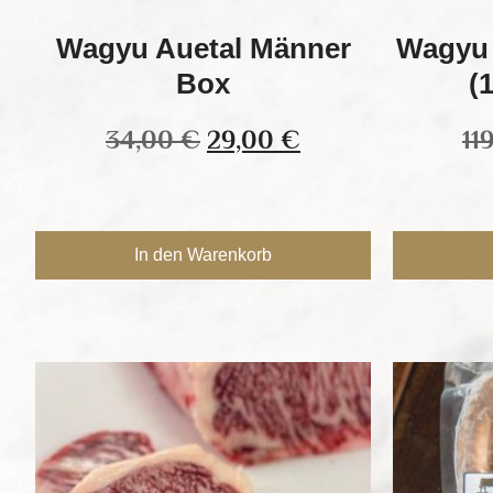
Wagyu Auetal Männer
Wagyu 
Box
(
34,00
€
29,00
€
11
In den Warenkorb