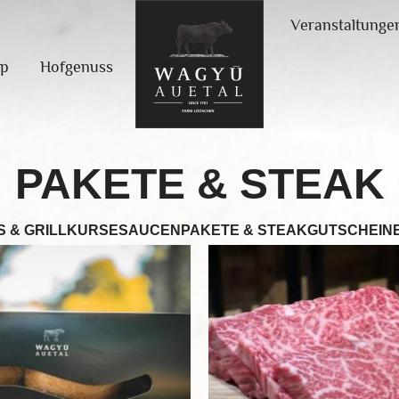
Veranstaltunge
op
Hofgenuss
PAKETE & STEAK
S & GRILLKURSE
SAUCEN
PAKETE & STEAK
GUTSCHEIN