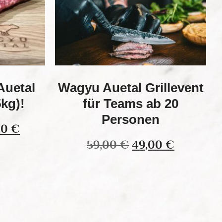
Auetal
Wagyu Auetal Grillevent
5kg)!
für Teams ab 20
Personen
00
€
59,00
€
49,00
€