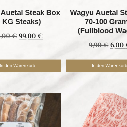
Auetal Steak Box
Wagyu Auetal St
1 KG Steaks)
70-100 Gra
(Fullblood Wa
9,00
€
99,00
€
9,90
€
6,00
In den Warenkorb
In den Warenkor