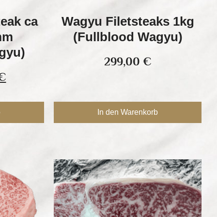
eak ca
Wagyu Filetsteaks 1kg
mm
(Fullblood Wagyu)
gyu)
299,00
€
€
b
In den Warenkorb