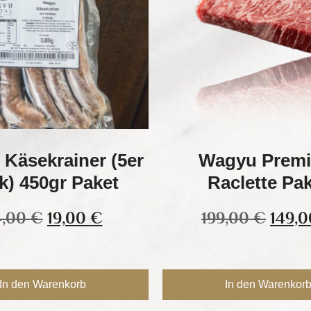
Käsekrainer (5er
Wagyu Prem
k) 450gr Paket
Raclette Pa
4,00
€
19,00
€
199,00
€
149,
In den Warenkorb
In den Warenkor