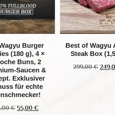
 Wagyu Burger
Best of Wagyu 
ies (180 g), 4 ×
Steak Box (1,
ioche Buns, 2
299,00
€
249,
mium-Saucen &
pt. Exklusiver
uss für echte
inschmecker!
0,00
€
55,00
€