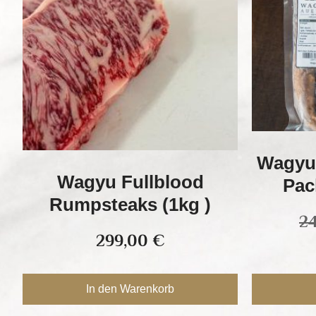
Wagyu 
Wagyu Fullblood
Pac
Rumpsteaks (1kg )
2
299,00
€
In den Warenkorb