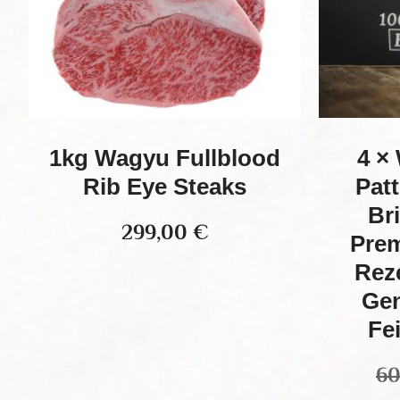
1kg Wagyu Fullblood
4 ×
Rib Eye Steaks
Patt
Br
299,00
€
Pre
Reze
Gen
Fe
6